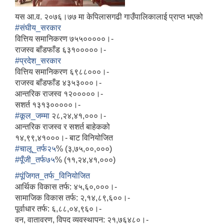
यस आ.व. २०७६।७७ मा केपिलासगढी गाउँपालिकालाई प्राप्त भएको
#संघीय_सरकार
वित्तिय समानिकरण ७५५०००००।-
राजस्व बाँडफाँड ६३१०००००।-
#प्रदेश_सरकार
वित्तिय समानिकरण ६९८८०००।-
राजस्व बाँडफाँड ४३५३०००।-
आन्तरिक राजस्व १२०००००।-
सशर्त १३१३०००००।-
#कूल_जम्मा
२८,२४,४१,०००।-
आन्तरिक राजस्व र सशर्त बाहेकको
१४,९९,४१०००।- बाट विनियोजित
#चालू_तर्फ२५
% (३,७५,००,०००)
#पूँजी_तर्फ७५
% (११,२४,४१,०००)
#पूंजिगत_तर्फ_विनियोजित
आर्थिक विकास तर्फ: ४५,६०,०००।-
सामाजिक विकास तर्फ: २,१४,८९,६००।-
पूर्वाधार तर्फ: ६,८८,०४,९६०।-
वन, वातावरण, विपद व्यवस्थापन: २१,७६४८०।-