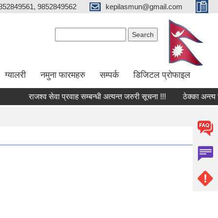
852849561, 9852849562
kepilasmun@gmail.com
Search form
Search
ग्यालरी
नमुना फारमहरु
सम्पर्क
डिजिटल प्रोफाइल
राजश्व सेवा प्रवाह सम्बन्धी अत्यन्त जरुरी सूचना !!!
ठेक्का अन्त्य गरिए