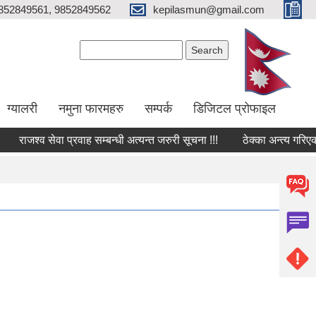
852849561, 9852849562
kepilasmun@gmail.com
Search form
Search
ग्यालरी
नमुना फारमहरु
सम्पर्क
डिजिटल प्रोफाइल
राजश्व सेवा प्रवाह सम्बन्धी अत्यन्त जरुरी सूचना !!!
ठेक्का अन्त्य गरिएको सम्