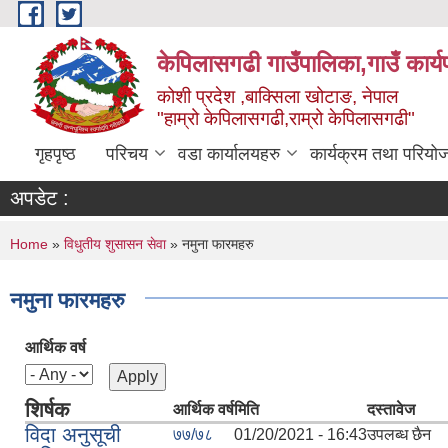
Skip to main content
केपिलासगढी गाउँपालिका,गाउँ कार्
कोशी प्रदेश ,बाक्सिला खोटाङ, नेपाल
"हाम्रो केपिलासगढी,राम्रो केपिलासगढी"
गृहपृष्ठ
परिचय
वडा कार्यालयहरु
कार्यक्रम तथा परियो
अपडेट :
You are here
Home
»
विधुतीय शुसासन सेवा
» नमुना फारमहरु
नमुना फारमहरु
आर्थिक वर्ष
शिर्षक
आर्थिक वर्ष
मिति
दस्तावेज
विदा अनुसूची
७७/७८
01/20/2021 - 16:43
उपलब्ध छैन