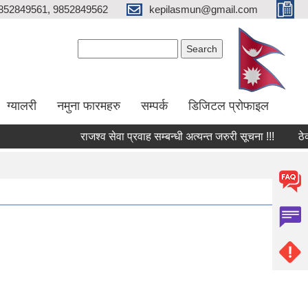
852849561, 9852849562
kepilasmun@gmail.com
Search form
Search
ग्यालरी
नमुना फारमहरु
सम्पर्क
डिजिटल प्रोफाइल
राजश्व सेवा प्रवाह सम्बन्धी अत्यन्त जरुरी सूचना !!!
ठेक्का 