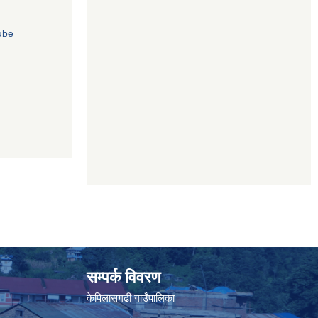
सम्पर्क विवरण
केपिलासगढी गाउँपालिका