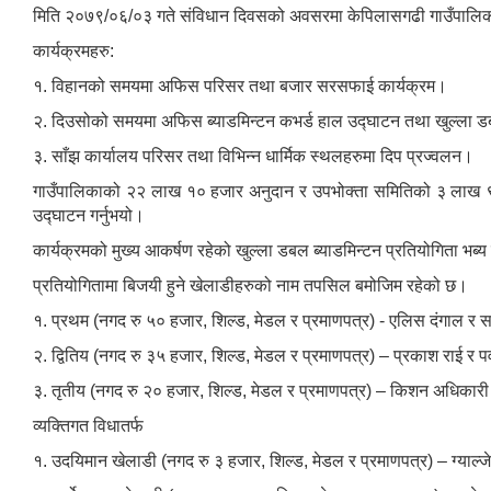
मिति २०७९/०६/०३ गते संविधान दिवसको अवसरमा केपिलासगढी गाउँपालिकाले
कार्यक्रमहरु:
१. विहानको समयमा अफिस परिसर तथा बजार सरसफाई कार्यक्रम।
२. दिउसोको समयमा अफिस ब्याडमिन्टन कभर्ड हाल उद्घाटन तथा खुल्ला डब
३. साँझ कार्यालय परिसर तथा विभिन्न धार्मिक स्थलहरुमा दिप प्रज्वलन।
गाउँपालिकाको २२ लाख १० हजार अनुदान र उपभोक्ता समितिको ३ लाख ९० 
उद्घाटन गर्नुभयो।
कार्यक्रमको मुख्य आकर्षण रहेको खुल्ला डबल ब्याडमिन्टन प्रतियोगिता भब
प्रतियोगितामा बिजयी हुने खेलाडीहरुको नाम तपसिल बमोजिम रहेको छ।
१. प्रथम (नगद रु ५० हजार, शिल्ड, मेडल र प्रमाणपत्र) - एलिस दंगाल र
२. द्वितिय (नगद रु ३५ हजार, शिल्ड, मेडल र प्रमाणपत्र) – प्रकाश राई
३. तृतीय (नगद रु २० हजार, शिल्ड, मेडल र प्रमाणपत्र) – किशन अधिकारी र 
व्यक्तिगत विधातर्फ
१. उदयिमान खेलाडी (नगद रु ३ हजार, शिल्ड, मेडल र प्रमाणपत्र) – ग्याल्