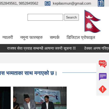
852849561, 9852849562
kepilasmun@gmail.com
Search form
Search
ग्यालरी
नमुना फारमहरु
सम्पर्क
डिजिटल प्रोफाइल
जश्व सेवा प्रवाह सम्बन्धी अत्यन्त जरुरी सूचना !!!
ठेक्का अन्त्य गरिएको सम्बन
दिवस भव्यताका साथ मनाएको छ।