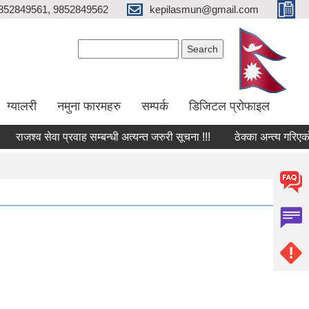
852849561, 9852849562
kepilasmun@gmail.com
Search form
Search
ग्यालरी
नमुना फारमहरु
सम्पर्क
डिजिटल प्रोफाइल
ाजश्व सेवा प्रवाह सम्बन्धी अत्यन्त जरुरी सूचना !!!
ठेक्का अन्त्य गरिएको सम्ब