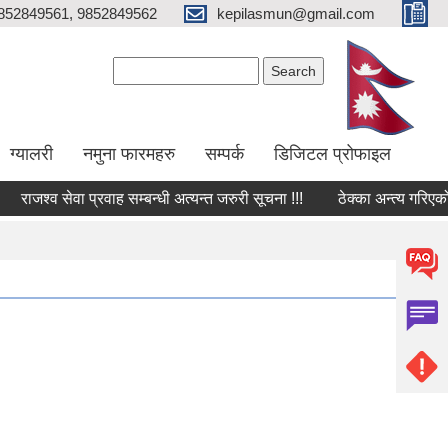
852849561, 9852849562
kepilasmun@gmail.com
Search form
Search
ग्यालरी
नमुना फारमहरु
सम्पर्क
डिजिटल प्रोफाइल
ाजश्व सेवा प्रवाह सम्बन्धी अत्यन्त जरुरी सूचना !!!
ठेक्का अन्त्य गरिएको सम्ब