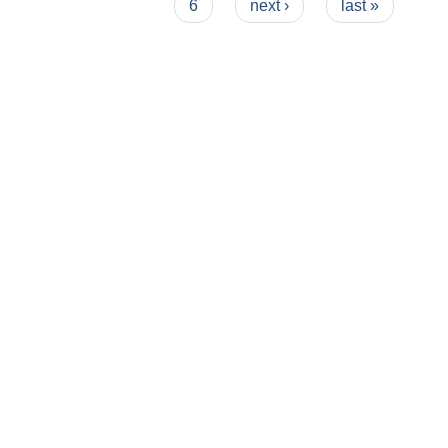
6
next ›
last »