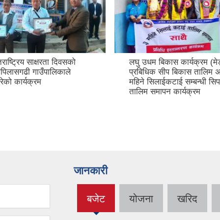
कास कार्यक्रम (मेड्पा) तर्फको
आज मिति २०७९/०३/१२ गते 
ीप बिकास तालिम अन्तर्गत ३
समयदेखी (२०७५/०९/१९-
ईकटाई सम्बन्धी सिप बिकास
२०७८/१२/११) सम्म केपिलास
पन कार्यक्रम
गाउँपालिकाको सेवामा समर्पित ह
कर्तव्यनिष्ठ, इमानदार, अनुशा
बहुप्रतिभाशाली कर्मचारी श्री 
ज्यूको विदाई कार्यक्रम सम्पन्
जानकारी
बजेट
योजना
खरिद
(active
tab)