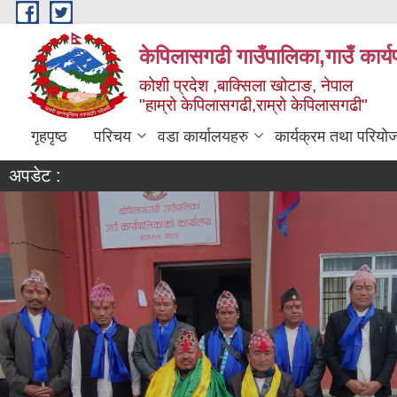
Skip to main content
केपिलासगढी गाउँपालिका,गाउँ कार्
कोशी प्रदेश ,बाक्सिला खोटाङ, नेपाल
"हाम्रो केपिलासगढी,राम्रो केपिलासगढी"
गृहपृष्ठ
परिचय
वडा कार्यालयहरु
कार्यक्रम तथा परियो
अपडेट :