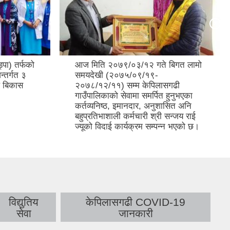
बिगत लामो
मिति २०७९/०३/११ गते गाउँपालिकाले
एघारौं गाउँसभामा पास गरेको नीति तथा
गढी
कार्यक्रम,आर्थिक ऐन, विनियोजन ऐन तथा
ुनुभएका
आ.व. २०७९/८० को वार्षिक बजेटको
सित अनि
सार्वजनिकीकरण कार्यक्रम सम्पन्न भएको
सन्जय राई
छ।
न भएको छ।
विद्युतिय
केपिलासगढी COVID-19
सेवा
जानकारी